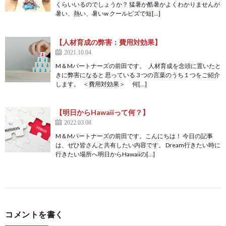
くらいいるのでしょうか？ 猛暑か酷暑かよくわかりませんが
暑い、熱い、暑いw クールビズで短[…]
【人材育成の弊害：費用対効果】
2021.10.04
M＆Mパートナーズの前田です。 人材育成を念頭に置いたと
きに弊害になると 思っている３つの言葉のうち１つをご紹介
します。 ＜費用対効果＞ 何[…]
【明日からHawaiiって何？】
2022.03.08
M＆Mパートナーズの前田です。こんにちは！ 今日の記事
は、ぜひ皆さんと共有したい内容です。 Dream行きたい時に
行きたい場所へ明日からHawaiiの[…]
コメントを書く