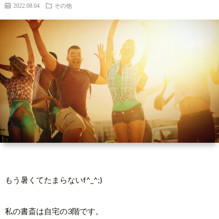
ィ
い
2022.08.04
その他
ー
合
ル
わ
せ
もう暑くてたまらないf^_^;)
私の書斎は自宅の3階です。