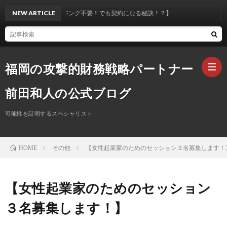
ス不要！クロージング不要！でも契約になる秘訣！？】
NEW ARTICLE
福岡の攻撃的財務戦略パートナー
前田和人の公式ブログ
可能性を証明するスペシャリスト
ホ
その他
【女性起業家のためのセッション３名募集します！
HOME
ー
プ
ム
ロ
お
【女性起業家のためのセッション
３名募集します！】
フ
問