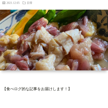
ィ
い
2021.12.05
日常
ー
合
ル
わ
せ
【食べログ的な記事をお届けします！】