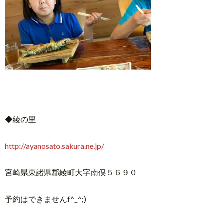
◆綾の里
http://ayanosato.sakura.ne.jp/
宮崎県東諸県郡綾町大字南俣５６９０
予約はできませんf^_^;)