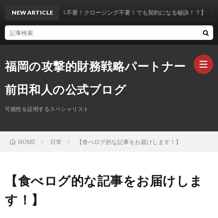
【セールス不要！クロージング不要！でも契約になる秘訣！？】
NEW ARTICLE
福岡の攻撃的財務戦略パートナー
前田和人の公式ブログ
可能性を証明するスペシャリスト
ホ
日常
【食べログ的な記事をお届けします！】
HOME
ー
プ
ム
ロ
お
【食べログ的な記事をお届けしま
す！】
フ
問