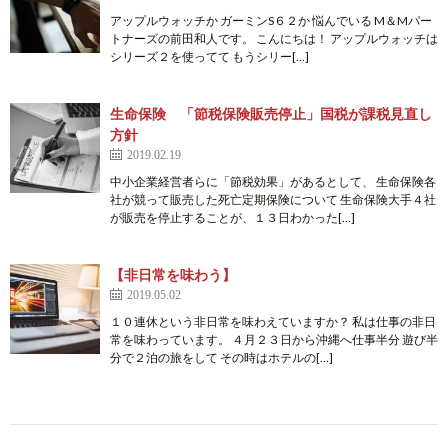
アップルウォッチか ガーミンS６２か 悩んでいる M＆Mパー
トナーズの前田和人です。 こんにちは！ アップルウォッチは
シリーズ２を使ってて もうシリー[…]
生命保険 「節税保険販売停止」国税が課税見直し
方針
2019.02.19
中小企業経営者らに「節税効果」があるとして、 生命保険各
社が競って販売した死亡定期保険について 生命保険大手４社
が販売を停止することが、１３日わかった[…]
【非日常を味わう】
2019.05.02
１０連休という非日常を味わえていますか？ 私は仕事の非日
常を味わっています。 ４月２３日から沖縄へ仕事半分 遊び半
分で２泊の旅をして その時はホテルの[…]