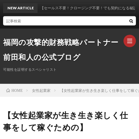
NEW ARTICLE
【セールス不要！クロージング不要！でも契約になる秘訣！？】
福岡の攻撃的財務戦略パートナー
前田和人の公式ブログ
可能性を証明するスペシャリスト
ホ
女性起業家
【女性起業家が生き生き楽しく仕事をして稼ぐ
HOME
ー
プ
ム
ロ
お
【女性起業家が生き生き楽しく仕
事をして稼ぐための】
フ
問