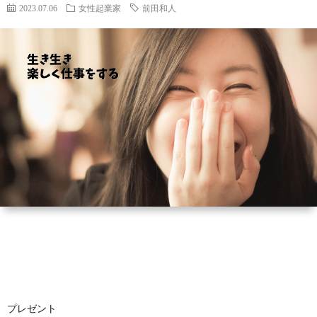
ィ
い
2023.07.06
女性起業家
前田和人
ー
合
ル
わ
せ
プレゼント