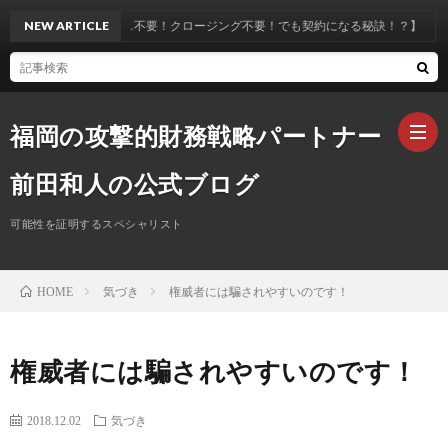
【セールス不要！クロージング不要！でも契約になる秘訣！？】
NEW ARTICLE
福岡の攻撃的財務戦略パートナー
前田和人の公式ブログ
可能性を証明するスペシャリスト
ホ
気づき
権威者には騙されやすいのです！
HOME
ー
プ
ム
ロ
お
権威者には騙されやすいのです！
フ
問
2018.12.02
気づき