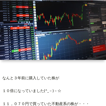
ィ
い
ー
合
ル
わ
せ
なんと３年前に購入していた株が
１０倍になっていました(^_－)－☆
１１，０７０円で買っていた不動産系の株が・・・