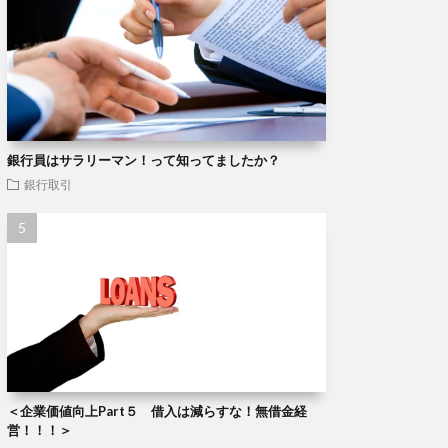
銀行員はサラリーマン！って知ってましたか？
銀行取引
＜企業価値向上Part５ 借入は減らすな！無借金経
営！！！＞