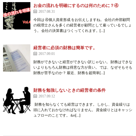
お金の流れを明確にするのは何のために？④
2017.08.31
今回は ④個人資産形成 をお伝えしますね。 会社の外部顧問
の税理士さんを多くの経営者が顧問として雇っているでしょ
う。 会社の決算書はつくってくれます。[…]
経営者に必須の財務は簡単です。
2017.09.01
財務ができないと経営ができない訳じゃない。 財務はできな
いよりもちろん財務は得意な方が良い。 では、なぜそもそも
財務が苦手なのか？ 最近、財務を超簡単[…]
財務を勉強しないときの経営者の条件
2017.09.12
財務を知らなくても経営はできます。 しかし、資金繰りは
頭に入れておかなければなりません。 資金繰りとはキャッシ
ュフローのことです。 &n[…]