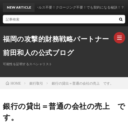
NEW ARTICLE
【セールス不要！クロージング不要！でも契約になる秘訣！？】
福岡の攻撃的財務戦略パートナー
前田和人の公式ブログ
可能性を証明するスペシャリスト
ホ
銀行取引
銀行の貸出＝普通の会社の売上 です。
HOME
ー
プ
ム
ロ
お
銀行の貸出＝普通の会社の売上 で
す。
フ
問