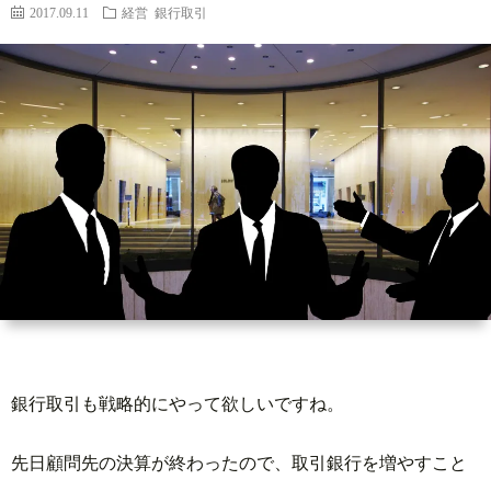
ィ
い
2017.09.11
経営
銀行取引
ー
合
ル
わ
せ
銀行取引も戦略的にやって欲しいですね。
先日顧問先の決算が終わったので、取引銀行を増やすこと