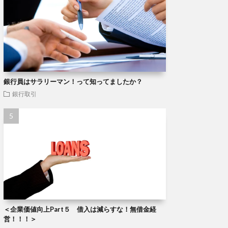
銀行員はサラリーマン！って知ってましたか？
銀行取引
＜企業価値向上Part５ 借入は減らすな！無借金経
営！！！＞