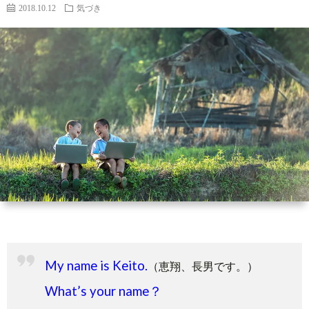
ィ
い
2018.10.12
気づき
ー
合
ル
わ
せ
My name is Keito.
（恵翔、長男です。）
What’s your name？