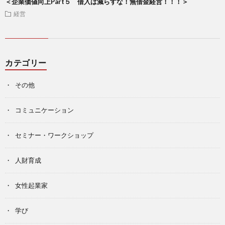
＜企業価値向上Part５ 借入は減らすな！無借金経営！！！＞
経営
カテゴリー
その他
コミュニケーション
セミナー・ワークショップ
人財育成
女性起業家
学び