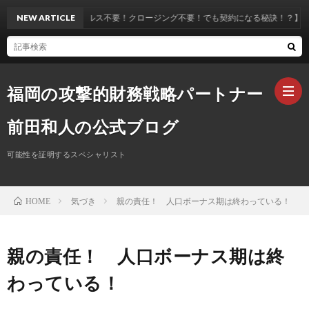
NEW ARTICLE
【セールス不要！クロージング不要！でも契約になる秘訣！？】
福岡の攻撃的財務戦略パートナー
前田和人の公式ブログ
可能性を証明するスペシャリスト
ホ
気づき
親の責任！ 人口ボーナス期は終わっている！
HOME
ー
プ
ム
ロ
お
親の責任！ 人口ボーナス期は終
わっている！
フ
問