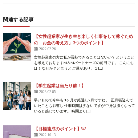
関連する記事
【女性起業家が生き生き楽しく仕事をして稼ぐため
の「お金の考え方」3つのポイント】
2022.02.26
女性起業家の方に私が貢献できることはないか？ ということ
を考えておりますM＆Mパートナーズの前田です。 こんにち
は！ なぜか？と言うと ご縁があり、１[…]
【学生起業は当たり前！】
2023.02.05
早いもので今年も 1ヶ月が経過し2月ですね。 正月寝込んで
いたことも影響し 仕事時間は少ないですが 中身は濃くなって
いると感じています。 時間より[…]
【目標達成のポイント】￼
2022.10.13