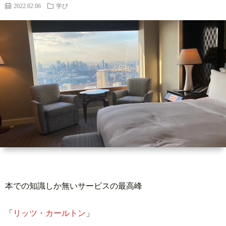
ィ
い
2022.02.06
学び
ー
合
ル
わ
せ
本での知識しか無いサービスの最高峰
「
リッツ・カールトン
」