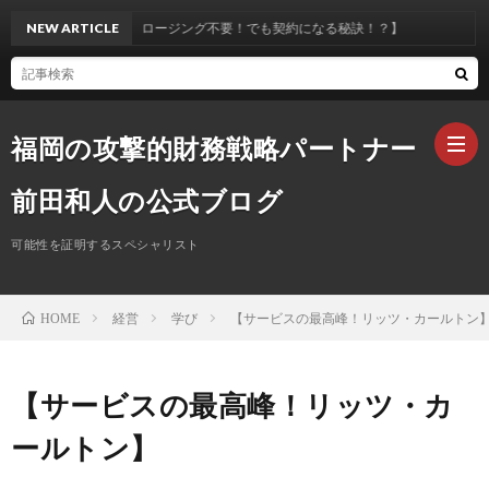
ルス不要！クロージング不要！でも契約になる秘訣！？】
NEW ARTICLE
福岡の攻撃的財務戦略パートナー
前田和人の公式ブログ
可能性を証明するスペシャリスト
ホ
経営
学び
【サービスの最高峰！リッツ・カールトン
HOME
ー
プ
ム
ロ
お
【サービスの最高峰！リッツ・カ
ールトン】
フ
問