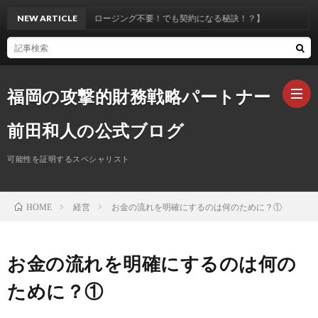
セールス不要！クロージング不要！でも契約になる秘訣！？】
NEW ARTICLE
福岡の攻撃的財務戦略パートナー
前田和人の公式ブログ
可能性を証明するスペシャリスト
ホ
経営
お金の流れを明確にするのは何のために？①
HOME
ー
プ
ム
ロ
お
お金の流れを明確にするのは何の
ために？①
フ
問