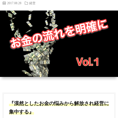
ィ
い
2017.08.28
経営
ー
合
ル
わ
せ
『漠然としたお金の悩みから解放され経営に
集中する』