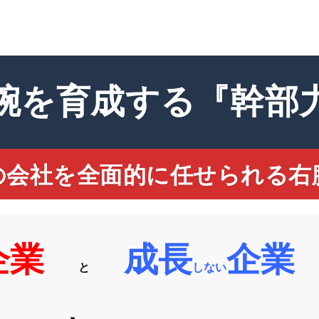
腕を育成する『幹部
の会社を全面的に任せられる右
企業
成長
企業
と
しない