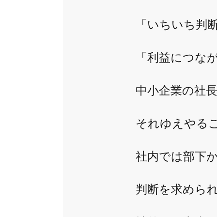
「いちいち判断
「利益につなか
中小企業の社長
それゆえやるこ
社内では部下
判断を求めら